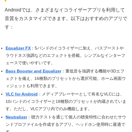
Androidでは、さまざまなイコライザーアプリを利用して
音質をカスタマイズできます。以下はおすすめのアプリで
す：
Equalizer FX
：5バンドのイコライザーに加え、バスブーストや
ラウドネス強調などのエフェクトを搭載。シンプルなインターフ
ェースで使いやすいです。
Bass Booster and Equalizer
：重低音を強調する機能や3Dエフ
ェクトを備え、16種類のプリセットから選択可能。ホーム画面ウ
ィジェットも利用できます。
VLC for Android
：メディアプレーヤーとして有名なVLCには、
10バンドのイコライザーと18種類のプリセットが内蔵されていま
す。ただし、VLCアプリ内でのみ機能します。
Neutralizer
：聴力テストを通じて個人の聴覚特性に合わせたサウ
ンドプロファイルを作成するアプリ。ヘッドホン使用時に最適で
す。