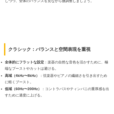
しつつ、全体のバランスを見ながら微調整しましょう。
クラシック：バランスと空間表現を重視
全体的にフラットな設定
：楽器の自然な音色を活かすために、極
端なブーストやカットは避ける。
高域（4kHz〜8kHz）
：弦楽器やピアノの繊細さを引き出すため
に軽くブースト。
低域（60Hz〜200Hz）
：コントラバスやティンパニの重厚感を出
すために適度に上げる。