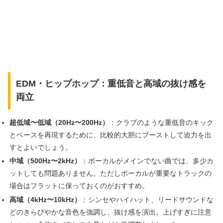
EDM・ヒップホップ：重低音と高域の抜け感を
両立
超低域〜低域（20Hz〜200Hz）
：クラブのような重低音のキック
とベースを再現するために、比較的大胆にブーストして迫力を出
すとよいでしょう。
中域（500Hz〜2kHz）
：ボーカルがメインでない曲では、多少カ
ットしても問題ありません。ただしボーカルが重要なトラックの
場合はフラットに保っておくのがおすすめ。
高域（4kHz〜10kHz）
：シンセやハイハット、リードサウンドな
どのきらびやかな音色を強調し、抜け感を演出。上げすぎに注意