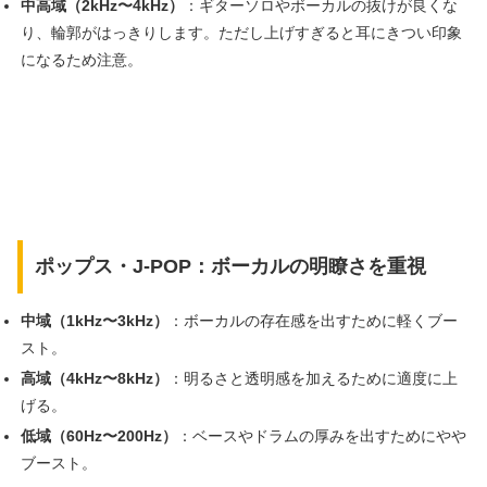
中高域（2kHz〜4kHz）
：ギターソロやボーカルの抜けが良くな
り、輪郭がはっきりします。ただし上げすぎると耳にきつい印象
になるため注意。
ポップス・J-POP：ボーカルの明瞭さを重視
中域（1kHz〜3kHz）
：ボーカルの存在感を出すために軽くブー
スト。
高域（4kHz〜8kHz）
：明るさと透明感を加えるために適度に上
げる。
低域（60Hz〜200Hz）
：ベースやドラムの厚みを出すためにやや
ブースト。