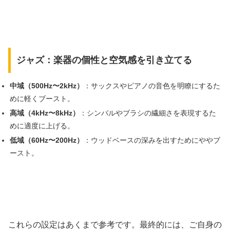
ジャズ：楽器の個性と空気感を引き立てる
中域（500Hz〜2kHz）
：サックスやピアノの音色を明瞭にするた
めに軽くブースト。
高域（4kHz〜8kHz）
：シンバルやブラシの繊細さを表現するた
めに適度に上げる。
低域（60Hz〜200Hz）
：ウッドベースの深みを出すためにややブ
ースト。
これらの設定はあくまで参考です。最終的には、ご自身の