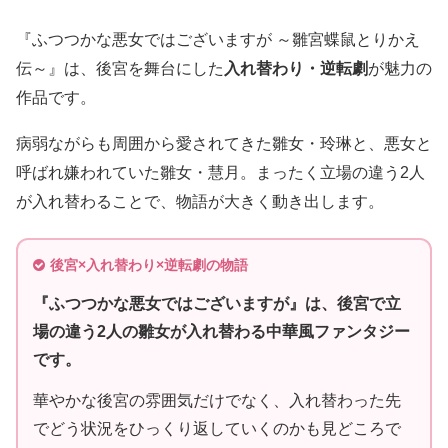
『ふつつかな悪女ではございますが ～雛宮蝶鼠とりかえ
伝～』は、後宮を舞台にした
入れ替わり・逆転劇
が魅力の
作品です。
病弱ながらも周囲から愛されてきた雛女・玲琳と、悪女と
呼ばれ嫌われていた雛女・慧月。まったく立場の違う2人
が入れ替わることで、物語が大きく動き出します。
後宮×入れ替わり×逆転劇の物語
『ふつつかな悪女ではございますが』は、後宮で立
場の違う2人の雛女が入れ替わる中華風ファンタジー
です。
華やかな後宮の雰囲気だけでなく、入れ替わった先
でどう状況をひっくり返していくのかも見どころで