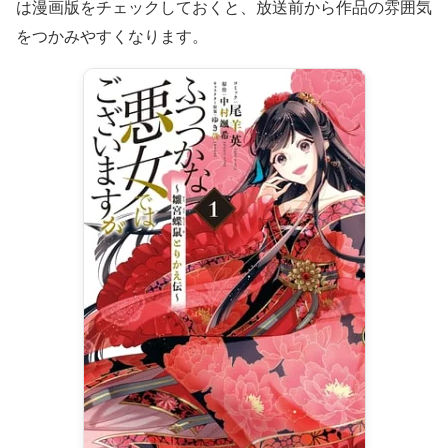
は漫画版をチェックしておくと、放送前から作品の雰囲気
をつかみやすくなります。