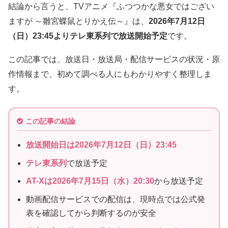
結論から言うと、TVアニメ『ふつつかな悪女ではござい
ますが ～雛宮蝶鼠とりかえ伝～』は、
2026年7月12日
（日）23:45よりテレ東系列で放送開始予定
です。
この記事では、放送日・放送局・配信サービスの状況・原
作情報まで、初めて調べる人にもわかりやすく整理しま
す。
この記事の結論
放送開始日は2026年7月12日（日）23:45
テレ東系列
で放送予定
AT-Xは2026年7月15日（水）20:30
から放送予定
動画配信サービスでの配信は、現時点では公式発
表を確認してから判断するのが安全