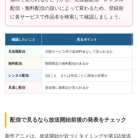
配信・無料配信の扱いによって変わるため、登録前
に各サービスで作品名を検索して確認しましょう。
確認したいこと
見るポイント
見放題配信
月額サービス内で追加料金なしで見られるか
無料配信
期間限定の無料配信があるか
レンタル配信
1話ごと、または作品ごとに課金が必要か
見逃し配信
放送後に最新話が見られるか
配信で見るなら放送開始前後の発表をチェック
新作アニメは、放送開始が近づくタイミングや第1話放送