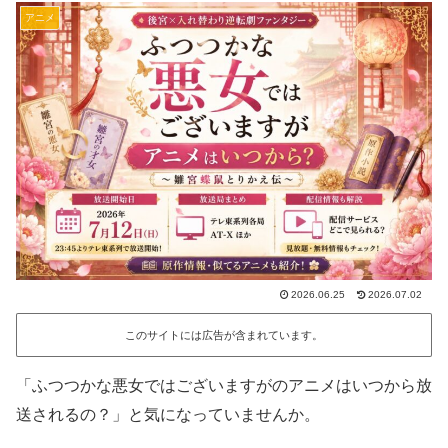
アニメ
2026.06.25
2026.07.02
このサイトには広告が含まれています。
「ふつつかな悪女ではございますがのアニメはいつから放
送されるの？」と気になっていませんか。