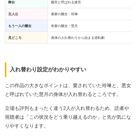
舞台
雛宮と呼ばれる後宮
主人公
黄家の雛女・玲琳
もう一人の雛女
朱家の雛女・慧月
見どころ
身体の入れ替わりから始まる逆転劇
入れ替わり設定がわかりやすい
この作品の大きなポイントは、愛されていた玲琳と、悪女
と呼ばれていた慧月の身体が入れ替わるところです。
立場も評判もまったく違う2人が入れ替わるため、読者や
視聴者は「この状況をどう乗り越えるのか」と先が気にな
りやすくなります。