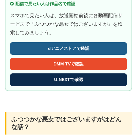
配信で見たい人は作品名で確認
スマホで見たい人は、放送開始前後に各動画配信サ
ービスで『ふつつかな悪女ではございますが』を検
索してみましょう。
dアニメストアで確認
DMM TVで確認
U-NEXTで確認
ふつつかな悪女ではございますがはどん
な話？