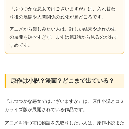
『ふつつかな悪女ではございますが』は、入れ替わ
り後の展開や人間関係の変化が見どころです。
アニメから楽しみたい人は、詳しい結末や原作の先
の展開を調べすぎず、まずは第1話から見るのがおす
すめです。
原作は小説？漫画？どこまで出ている？
『ふつつかな悪女ではございますが』は、原作小説とコミ
カライズ版が展開されている作品です。
アニメを待つ前に物語を先取りしたい人は、原作小説また