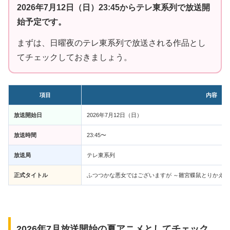
2026年7月12日（日）23:45からテレ東系列で放送開
始予定です。
まずは、日曜夜のテレ東系列で放送される作品とし
てチェックしておきましょう。
項目
内容
放送開始日
2026年7月12日（日）
放送時間
23:45〜
放送局
テレ東系列
正式タイトル
ふつつかな悪女ではございますが ～雛宮蝶鼠とりかえ伝
2026年7月放送開始の夏アニメとしてチェック