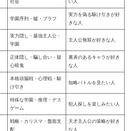
社会
い人
実力を偽る駆け引きが好
学園序列・嘘・ブラフ
きな人
実力隠し・最強主人公・
主人公無双が好きな人
学園
正体隠し・騙し合い・疑
裏表のあるキャラが好き
心暗鬼
な人
本格頭脳戦・心理戦・駆
知略バトルを見たい人
け引き
特殊な学園・推理・デス
犯人探しを楽しみたい人
ゲーム
戦略・カリスマ・盤面支
天才主人公の策略が好き
配
な人