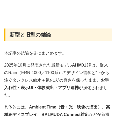
新型と旧型の結論
本記事の結論を先にまとめます。
2025年10月に発表された最新モデル
AHM01JP
は、従来
のRain（ERN-1000／1100系）のデザイン哲学と“上から
注ぐタンクレス給水＋気化式”の良さを保ったまま、
お手
入れ性・表示UI・体験演出・アプリ連携
が強化されまし
た。
具体的には、
Ambient Time（音・光・映像の演出）
、
高
精細ディスプレイ
、
BALMUDA Connect対応
などが新搭