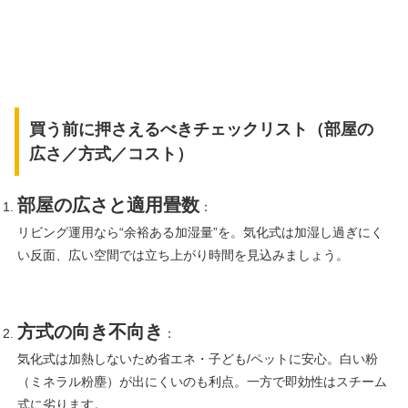
買う前に押さえるべきチェックリスト（部屋の
広さ／方式／コスト）
部屋の広さと適用畳数
：
リビング運用なら“余裕ある加湿量”を。気化式は加湿し過ぎにく
い反面、広い空間では立ち上がり時間を見込みましょう。
方式の向き不向き
：
気化式は加熱しないため省エネ・子ども/ペットに安心。白い粉
（ミネラル粉塵）が出にくいのも利点。一方で即効性はスチーム
式に劣ります。