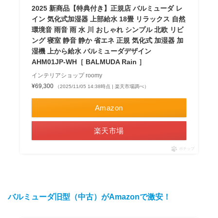
2025 新商品【特典付き】正規店 バルミューダ レ
イン 気化式加湿器 上部給水 18畳 リラックス 自然
環境音 雨音 雨 水 川 おしゃれ シンプル 北欧 リビ
ング 寝室 静音 静か 省エネ 正規 気化式 加湿器 加
湿機 上から給水 バルミューダデザイン
AHM01JP-WH［ BALMUDA Rain ］
インテリアショップ roomy
¥69,300
（2025/11/05 14:38時点 | 楽天市場調べ）
Amazon
楽天市場
ポチップ
バルミューダ旧型（中古）がAmazonで激安！