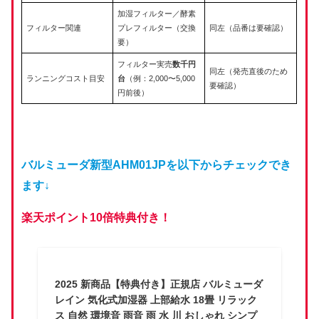
加湿フィルター／酵素
フィルター関連
プレフィルター（交換
同左（品番は要確認）
要）
フィルター実売
数千円
同左（発売直後のため
ランニングコスト目安
台
（例：2,000〜5,000
要確認）
円前後）
バルミューダ新型AHM01JPを以下からチェックでき
ます↓
楽天ポイント10倍特典付き！
2025 新商品【特典付き】正規店 バルミューダ
レイン 気化式加湿器 上部給水 18畳 リラック
ス 自然 環境音 雨音 雨 水 川 おしゃれ シンプ