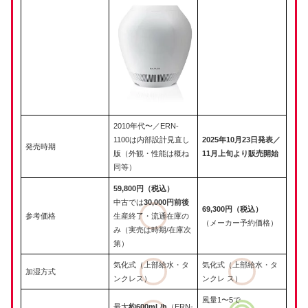
2010年代〜／ERN-
1100は内部設計見直し
2025年10月23日発表／
発売時期
版（外観・性能は概ね
11月上旬より販売開始
同等）
59,800円（税込）
中古では
30,000円前後
69,300円（税込）
参考価格
生産終了・流通在庫の
（メーカー予約価格）
み（実売は時期/在庫次
第）
気化式（上部給水・タ
気化式（上部給水・タ
加湿方式
ンクレス）
ンクレ
ス）
風量1〜5で
最大
約600mL/h
（ERN-