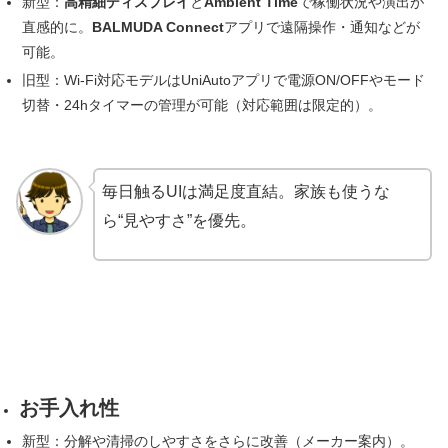
新型：
高精細ディスプレイ
と
Ambient Time
で稼働状況や演出が
直感的に。
BALMUDA Connect
アプリで遠隔操作・通知などが
可能。
旧型：Wi-Fi対応モデルはUniAutoアプリで電源ON/OFFやモード
切替・24hタイマーの管理が可能（対応範囲は限定的）。
毎日触るUIは満足度直結。家族も使うな
ら“見やすさ”を優先。
お手入れ性
新型：分解や清掃のしやすさをさらに改善（メーカー案内）。