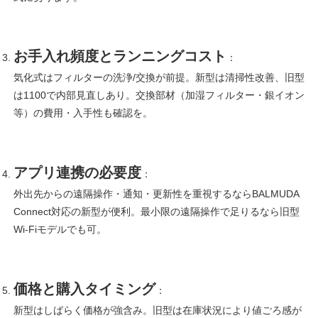
お手入れ頻度とランニングコスト
：
気化式はフィルターの洗浄/交換が前提。新型は清掃性改善、旧型
は1100で内部見直しあり。交換部材（加湿フィルター・銀イオン
等）の費用・入手性も確認を。
アプリ連携の必要度
：
外出先からの遠隔操作・通知・更新性を重視するならBALMUDA
Connect対応の新型が便利。最小限の遠隔操作で足りるなら旧型
Wi-Fiモデルでも可。
価格と購入タイミング
：
新型はしばらく価格が強含み。旧型は在庫状況により値ごろ感が