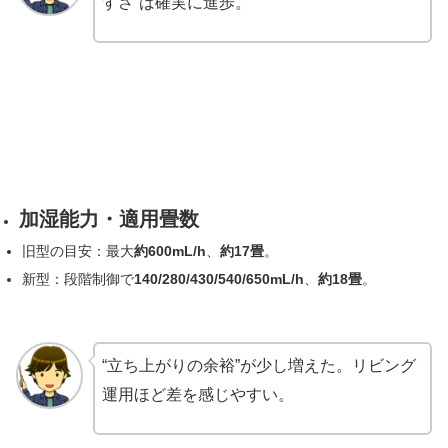
すさ”は確実に進歩。
加湿能力・適用畳数
旧型の目安：最大
約600mL/h
、
約17畳
。
新型：段階制御で
140/280/430/540/650mL/h
、
約18畳
。
“立ち上がりの余裕”が少し増えた。リビング
運用ほど差を感じやすい。