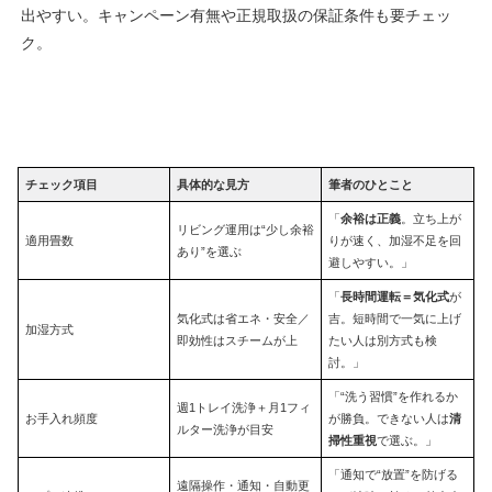
出やすい。キャンペーン有無や正規取扱の保証条件も要チェッ
ク。
チェック項目
具体的な見方
筆者のひとこと
「
余裕は正義
。立ち上が
リビング運用は“少し余裕
適用畳数
りが速く、加湿不足を回
あり”を選ぶ
避しやすい。」
「
長時間運転＝気化式
が
気化式は省エネ・安全／
吉。短時間で一気に上げ
加湿方式
即効性はスチームが上
たい人は別方式も検
討。」
「“洗う習慣”を作れるか
週1トレイ洗浄＋月1フィ
お手入れ頻度
が勝負。できない人は
清
ルター洗浄が目安
掃性重視
で選ぶ。」
「通知で“放置”を防げる
遠隔操作・通知・自動更