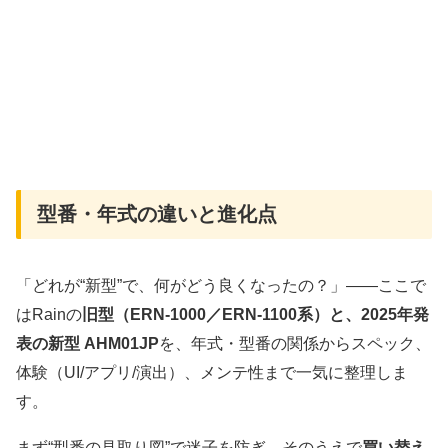
型番・年式の違いと進化点
「どれが“新型”で、何がどう良くなったの？」——ここで
はRainの
旧型（ERN-1000／ERN-1100系）
と、2025年発
表の
新型 AHM01JP
を、年式・型番の関係からスペック、
体験（UI/アプリ/演出）、メンテ性まで一気に整理しま
す。
まず“型番の見取り図”で迷子を防ぎ、そのうえで
買い替え