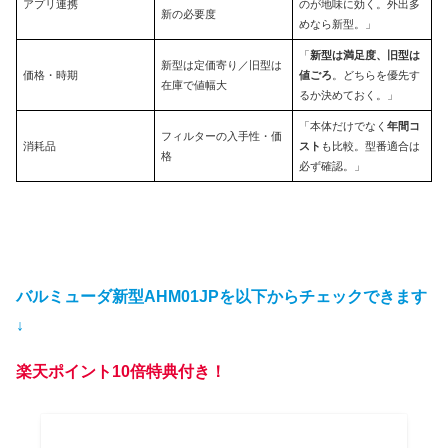
アプリ連携
のが地味に効く。外出多
新の必要度
めなら新型。」
「
新型は満足度、旧型は
新型は定価寄り／旧型は
価格・時期
値ごろ
。どちらを優先す
在庫で値幅大
るか決めておく。」
「本体だけでなく
年間コ
フィルターの入手性・価
消耗品
スト
も比較。型番適合は
格
必ず確認。」
バルミューダ新型AHM01JPを以下からチェックできます
↓
楽天ポイント10倍特典付き！