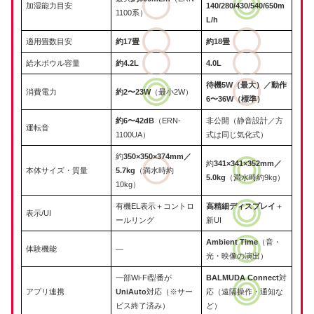
加湿能力目安
140/280/430/540/650m
1100系）
L/h
適用畳数目安
約17畳
約18畳
給水ボウル容量
約4.2L
4.0L
待機5W（最大）／動作
消費電力
約2〜23W
（最小2W）
6〜36W（標準）
約6〜42dB
（ERN-
非公開（静音設計／方
運転音
1100UA）
式は同じ気化式）
約
350×350×374mm／
約
341×341×352mm／
本体サイズ・質量
5.7kg
（満水時約
5.0kg
（満水時約9kg）
10kg）
有機EL表示＋コントロ
高精細ディスプレイ
＋
表示/UI
ールリング
新UI
Ambient Time
（音・
体験機能
―
光・映像の演出）
一部Wi-Fi型番が
BALMUDA Connect
対
アプリ連携
UniAuto
対応（※サー
応（遠隔操作・通知な
ビス終了済み）
ど）