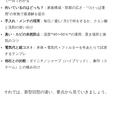
で一目でわかる
向いているのはどっち？
：家族構成・部屋の広さ・“つけっぱ運
用”の有無で最適解を提示
手入れ・メンテの現実
：毎日／週1／月1で何をするか、クエン酸
と洗剤の使い分け
臭い・カビの未然防止
：湿度**40〜50％**の運用、置き場所と換
気のコツ
電気代と総コスト
：本体＋電気代＋フィルターを年あたりで試算
するテンプレ
他社との比較
：ダイニチ／シャープ（ハイブリッド）、象印（ス
チーム）との棲み分け
それでは、新型旧型の違い、要点から見ていきましょう。