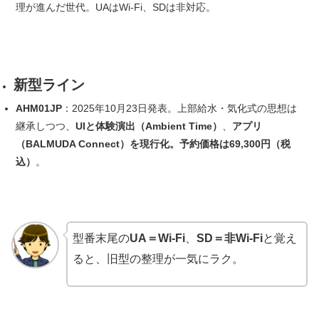
理が進んだ世代。UAはWi-Fi、SDは非対応。
新型ライン
AHM01JP
：2025年10月23日発表。上部給水・気化式の思想は
継承しつつ、
UIと体験演出（Ambient Time）
、
アプリ
（BALMUDA Connect）を現行化。予約価格は69,300円（税
込）
。
型番末尾の
UA＝Wi-Fi
、
SD＝非Wi-Fi
と覚え
ると、旧型の整理が一気にラク。