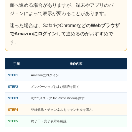
面へ進める場合がありますが、端末やアプリのバー
ジョンによって表示が変わることがあります。
迷った場合は、SafariやChromeなどの
Webブラウザ
でAmazonにログイン
して進めるのがおすすめで
す。
手順
操作内容
STEP1
Amazonにログイン
登
STEP2
メンバーシップおよび購読を開く
ア
STEP3
dアニメストア for Prime Videoを探す
似
STEP4
登録解除・チャンネルをキャンセルを選ぶ
P
STEP5
終了日・完了表示を確認
終