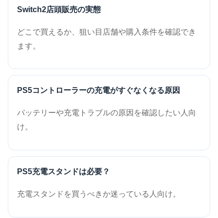
Switch2店頭販売の実態
どこで買えるか、狙い目店舗や購入条件を確認でき
ます。
PS5コントローラーの充電がすぐなくなる原因
バッテリーや充電トラブルの原因を確認したい人向
け。
PS5充電スタンドは必要？
充電スタンドを買うべきか迷っている人向け。