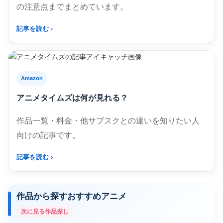
の注意点までまとめています。
記事を読む ›
Amazon
アニメタイムズは何が見れる？
作品一覧・料金・他サブスクとの違いを知りたい人
向けの記事です。
記事を読む ›
作品から探すおすすめアニメ
次に見る作品探し