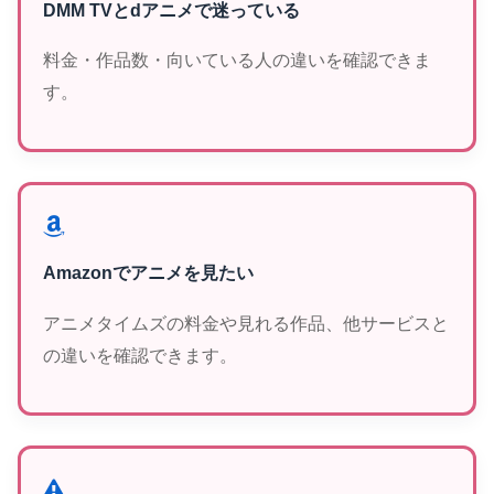
DMM TVとdアニメで迷っている
料金・作品数・向いている人の違いを確認できま
す。
Amazonでアニメを見たい
アニメタイムズの料金や見れる作品、他サービスと
の違いを確認できます。