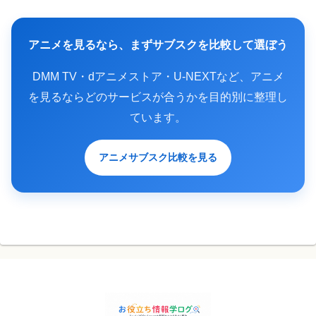
アニメを見るなら、まずサブスクを比較して選ぼう
DMM TV・dアニメストア・U-NEXTなど、アニメ
を見るならどのサービスが合うかを目的別に整理し
ています。
アニメサブスク比較を見る