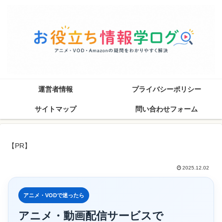
運営者情報
プライバシーポリシー
サイトマップ
問い合わせフォーム
【PR】
2025.12.02
アニメ・VODで迷ったら
アニメ・動画配信サービスで