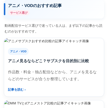
アニメ・VODのおすすめ記事
サービス選び
動画配信サービス選びで迷っている人は、まず以下の記事から読
むのがおすすめです。
アニメ・VOD
アニメ見るならどこ？サブスクを目的別に比較
作品数・料金・独占配信などから、アニメを見るな
らどのサービスが合うか整理しています。
記事を読む ›