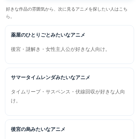
好きな作品の雰囲気から、次に見るアニメを探したい人はこち
ら。
薬屋のひとりごとみたいなアニメ
後宮・謎解き・女性主人公が好きな人向け。
サマータイムレンダみたいなアニメ
タイムリープ・サスペンス・伏線回収が好きな人向
け。
後宮の烏みたいなアニメ