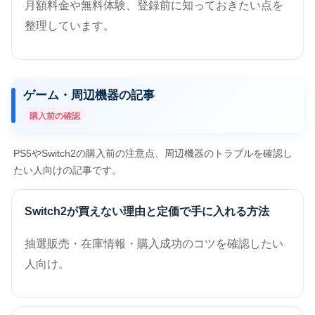
月額料金や無料体験、登録前に知っておきたい点を
整理しています。
ゲーム・周辺機器の記事
購入前の確認
PS5やSwitch2の購入前の注意点、周辺機器のトラブルを確認し
たい人向けの記事です。
Switch2が買えない理由と定価で手に入れる方法
抽選販売・在庫情報・購入成功のコツを確認したい
人向け。