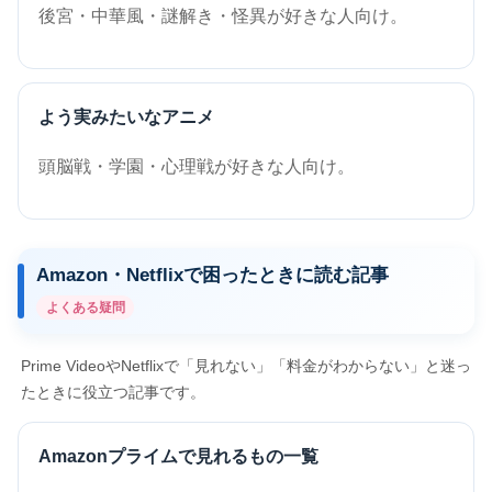
後宮・中華風・謎解き・怪異が好きな人向け。
よう実みたいなアニメ
頭脳戦・学園・心理戦が好きな人向け。
Amazon・Netflixで困ったときに読む記事
よくある疑問
Prime VideoやNetflixで「見れない」「料金がわからない」と迷っ
たときに役立つ記事です。
Amazonプライムで見れるもの一覧