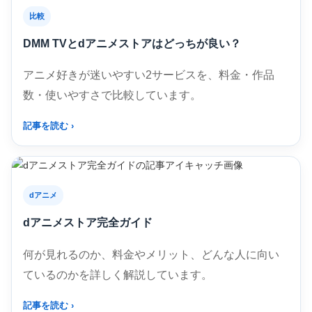
比較
DMM TVとdアニメストアはどっちが良い？
アニメ好きが迷いやすい2サービスを、料金・作品
数・使いやすさで比較しています。
記事を読む ›
dアニメ
dアニメストア完全ガイド
何が見れるのか、料金やメリット、どんな人に向い
ているのかを詳しく解説しています。
記事を読む ›